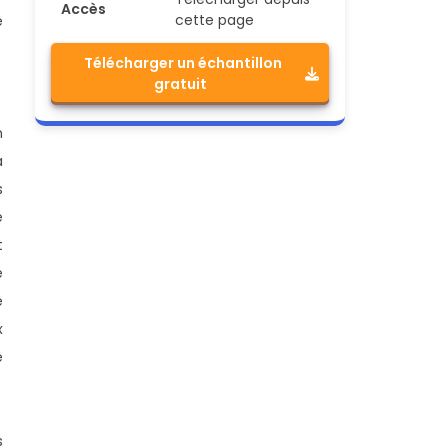
Accès
cette page
e
Télécharger un échantillon
gratuit
n
a
s
e
t
e
e
x
e
s