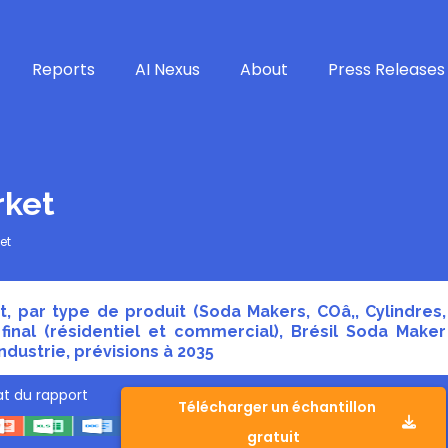
Reports
AI Nexus
About
Press Releases
rket
et
t, par type de produit (Soda Makers, COâ‚‚ Cylindres,
final (résidentiel et commercial), Brésil Soda Maker
ndustrie, prévisions à 2035
t du rapport
Télécharger un échantillon
gratuit