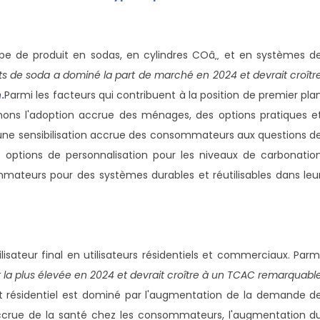
ype de produit en sodas, en cylindres COâ‚‚ et en systèmes d
s de soda a dominé la part de marché en 2024 et devrait croîtr
n
.
Parmi les facteurs qui contribuent à la position de premier pla
ons l'adoption accrue des ménages, des options pratiques e
 une sensibilisation accrue des consommateurs aux questions d
s options de personnalisation pour les niveaux de carbonatio
mmateurs pour des systèmes durables et réutilisables dans leu
ilisateur final en utilisateurs résidentiels et commerciaux. Parm
rt la plus élevée en 2024 et devrait croître à un TCAC remarquabl
t résidentiel est dominé par l'augmentation de la demande d
accrue de la santé chez les consommateurs, l'augmentation d