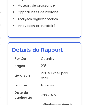
Moteurs de croissance
x
Opportunités de marché
é
Analyses réglementaires
à
Innovation et durabilité
.
a
é
Détails du Rapport
Portée
Country
e
Pages
235
s
PDF & Excel, par E-
Livraison
e
mail
s
Langue
français
x
Date de
Jan 2026
s
publication
t
Télécharger depuis