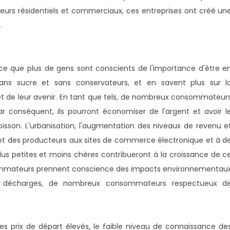
isateurs résidentiels et commerciaux, ces entreprises ont créé un
.
rce que plus de gens sont conscients de l'importance d'être e
ns sucre et sans conservateurs, et en savent plus sur l
 de leur avenir. En tant que tels, de nombreux consommateur
ar conséquent, ils pourront économiser de l'argent et avoir l
oisson. L'urbanisation, l'augmentation des niveaux de revenu e
t des producteurs aux sites de commerce électronique et à d
s petites et moins chères contribueront à la croissance de c
sommateurs prennent conscience des impacts environnementau
os décharges, de nombreux consommateurs respectueux d
les prix de départ élevés, le faible niveau de connaissance de