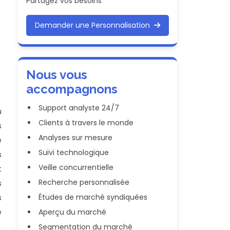
Partagez vos besoins
Demander une Personnalisation
Nous vous
accompagnons
Support analyste 24/7
u
Clients à travers le monde
s
Analyses sur mesure
e
Suivi technologique
s
Veille concurrentielle
t
Recherche personnalisée
s
Études de marché syndiquées
s
e
Aperçu du marché
Segmentation du marché