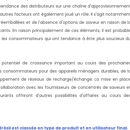
pendance des distributeurs sur une chaîne d'approvisionnemen
d'autres facteurs ont également joué un rôle. Il s'agit notammen
éemballées et de l'absence d'options de saveur en raison de l
ants. En raison principalement de ces éléments, il est probabl
hez les consommateurs qui ont tendance à être plus soucieux d
n potentiel de croissance important au cours des prochaine
s consommateurs pour des appareils ménagers durables, de l
loppement de réseaux de recharge/échange. La mise en plac
a collaboration avec les fournisseurs de concentrés de saveurs e
urants offriront d'autres possibilités d'affaires au cours de
sil est classée en type de produit et en utilisateur final.