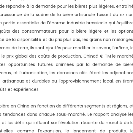
t de répondre à la demande pour les bières plus légères, entraîn
croissance de la scène de la bière artisanale faisant du riz no
rtie essentielle de l'énorme industrie brassicole qui équilibr
goûts des consommateurs pour la bière légère et les option
e de la disponibilité et du prix plus bas, les grains non mélangés
mmes de terre, ils sont ajoutés pour modifier la saveur, l'arôme, l
re le prix global des coûts de production. Chinaâ € TM le march
ntes opportunités futures animées par la demande de bièr
venus, et l'urbanisation, les domaines clés étant les adjonction
 artisanaux et durables ou l'approvisionnement local, en tiran
ûts et expériences.
ière en Chine en fonction de différents segments et régions, e
les tendances dans chaque sous-marché. Le rapport analyse le
s et les défis qui influent sur l'évolution récente du marché de l
tielles, comme l'expansion, le lancement de produits, l