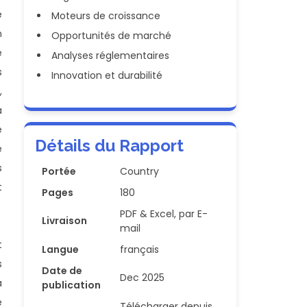
é
Moteurs de croissance
n
Opportunités de marché
e
Analyses réglementaires
s
Innovation et durabilité
,
a
é
Détails du Rapport
e
s
Portée
Country
t
Pages
180
PDF & Excel, par E-
Livraison
mail
t
Langue
français
s
Date de
Dec 2025
a
publication
e
Télécharger depuis