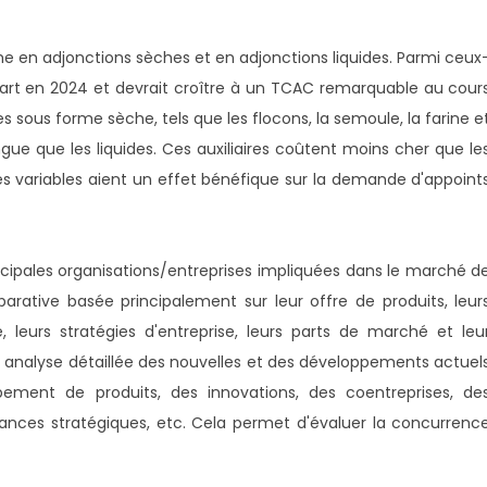
rme en adjonctions sèches et en adjonctions liquides. Parmi ceux
 part en 2024 et devrait croître à un TCAC remarquable au cour
es sous forme sèche, tels que les flocons, la semoule, la farine e
ue que les liquides. Ces auxiliaires coûtent moins cher que le
ces variables aient un effet bénéfique sur la demande d'appoint
ncipales organisations/entreprises impliquées dans le marché d
arative basée principalement sur leur offre de produits, leur
, leurs stratégies d'entreprise, leurs parts de marché et leu
 analyse détaillée des nouvelles et des développements actuel
ement de produits, des innovations, des coentreprises, de
lliances stratégiques, etc. Cela permet d'évaluer la concurrenc