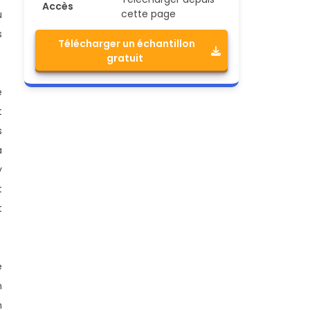
Accès
cette page
u
s
Télécharger un échantillon
gratuit
e
t
s
a
y
t
t
e
n
n