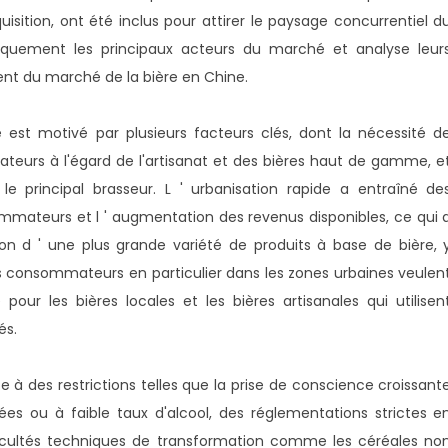
uisition, ont été inclus pour attirer le paysage concurrentiel d
égiquement les principaux acteurs du marché et analyse leur
 du marché de la bière en Chine.
est motivé par plusieurs facteurs clés, dont la nécessité d
teurs à l'égard de l'artisanat et des bières haut de gamme, e
le principal brasseur. L ' urbanisation rapide a entraîné de
ateurs et l ' augmentation des revenus disponibles, ce qui 
ion d ' une plus grande variété de produits à base de bière, 
s consommateurs en particulier dans les zones urbaines veulen
ur les bières locales et les bières artisanales qui utilisen
és.
e à des restrictions telles que la prise de conscience croissant
ées ou à faible taux d'alcool, des réglementations strictes e
icultés techniques de transformation comme les céréales no