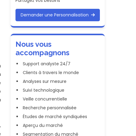
Partagez vos besoins
Demander une Personnalisation
Nous vous
accompagnons
Support analyste 24/7
u
Clients à travers le monde
a
Analyses sur mesure
e
Suivi technologique
e
Veille concurrentielle
a
Recherche personnalisée
Études de marché syndiquées
,
Aperçu du marché
e
Segmentation du marché