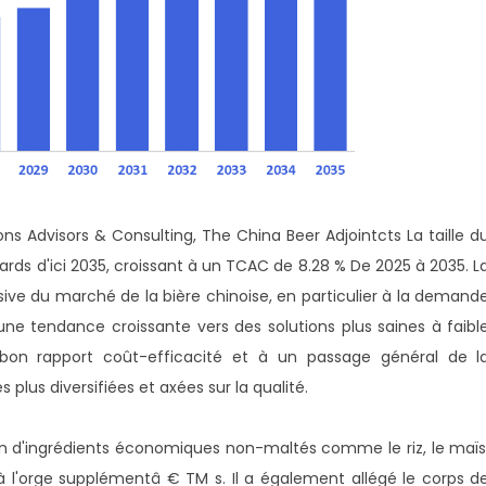
ns Advisors & Consulting, The China Beer Adjointcts La taille d
ards d'ici 2035, croissant à un TCAC de 8.28 % De 2025 à 2035. L
ive du marché de la bière chinoise, en particulier à la demand
une tendance croissante vers des solutions plus saines à faibl
bon rapport coût-efficacité et à un passage général de l
lus diversifiées et axées sur la qualité.
tion d'ingrédients économiques non-maltés comme le riz, le maïs
 à l'orge supplémentâ € TM s. Il a également allégé le corps d