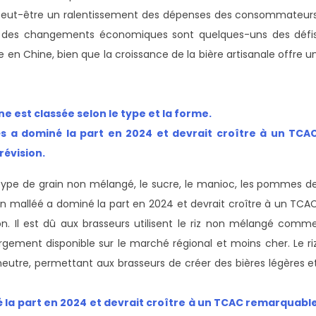
 peut-être un ralentissement des dépenses des consommateur
ieu des changements économiques sont quelques-uns des défi
e en Chine, bien que la croissance de la bière artisanale offre u
ne est classée selon le type et la forme.
 a dominé la part en 2024 et devrait croître à un TCA
révision.
e type de grain non mélangé, le sucre, le manioc, les pommes d
on malléé a dominé la part en 2024 et devrait croître à un TCA
n. Il est dû aux brasseurs utilisent le riz non mélangé comm
largement disponible sur le marché régional et moins cher. Le ri
eutre, permettant aux brasseurs de créer des bières légères e
é la part en 2024 et devrait croître à un TCAC remarquabl