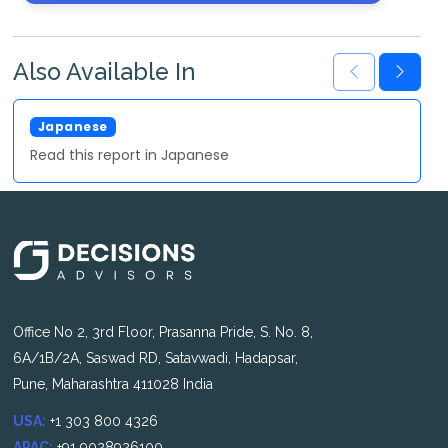
Also Available In
Japanese
Read this report in Japanese
Office No 2, 3rd Floor, Prasanna Pride, S. No. 8,
6A/1B/2A, Saswad RD, Satavwadi, Hadapsar,
Pune, Maharashtra 411028 India
USA:
+1 303 800 4326
APAC:
+91 9028926100