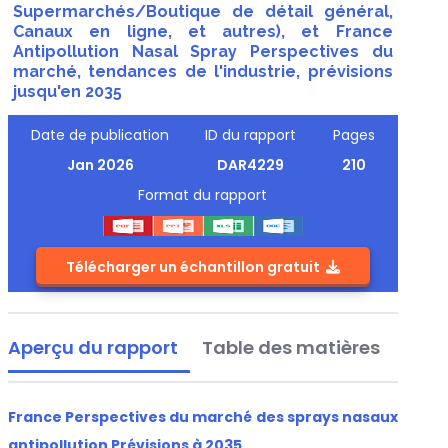
Supermarchés/Boutique de détail général,
Canaux en ligne, et autres), et France
Antipollution Nasal Spray Perspectives du
marché, tendances de l'industrie, prévisions
jusqu'en 2035
Date de publication
ID du rapport
Pages
Jan 2026
DAR4229
210
Format du rapport
Télécharger un échantillon gratuit
Aperçu du rapport
Table des matières
France Perspectives du marché des sprays nasaux
antipollution Prévisions à 2035