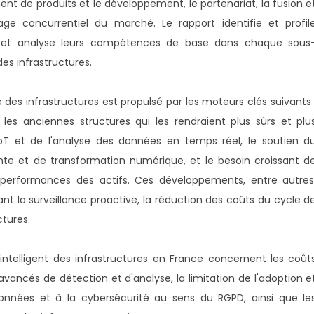
ment de produits et le développement, le partenariat, la fusion e
sage concurrentiel du marché. Le rapport identifie et profil
é et analyse leurs compétences de base dans chaque sous
es infrastructures.
e des infrastructures est propulsé par les moteurs clés suivants 
les anciennes structures qui les rendraient plus sûrs et plu
rs IoT et de l'analyse des données en temps réel, le soutien d
ente et de transformation numérique, et le besoin croissant d
 performances des actifs. Ces développements, entre autres
nt la surveillance proactive, la réduction des coûts du cycle d
ctures.
intelligent des infrastructures en France concernent les coût
ancés de détection et d'analyse, la limitation de l'adoption e
 données et à la cybersécurité au sens du RGPD, ainsi que le