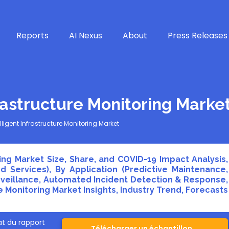
Reports
AI Nexus
About
Press Releases
frastructure Monitoring Marke
lligent Infrastructure Monitoring Market
ring Market Size, Share, and COVID-19 Impact Analysis,
Services), By Application (Predictive Maintenance,
urveillance, Automated Incident Detection & Response,
re Monitoring Market Insights, Industry Trend, Forecasts
t du rapport
Télécharger un échantillon