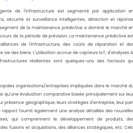
igente de l'infrastructure est segmenté par application e
, sécurité et surveillance intelligentes, détection et répons
le segment de la maintenance prédictive a dominé le marché e
cours de la période de prévision. La maintenance prédictive es
llances de l'infrastructure, des coûts de réparation et de
 vie des biens. L'utilisation accrue de capteurs IoT, d'analyses A
frastructures résilientes sont quelques-uns des facteurs qu
ncipales organisations/entreprises impliquées dans le marché d
ainsi qu'une évaluation comparative basée principalement sur leu
r présence géographique, leurs stratégies d'entreprise, leur par
rapport fournit également une analyse détaillée des nouvelle
ises, qui comprennent le développement de produits, de
des fusions et acquisitions, des alliances stratégiques, etc. Cel