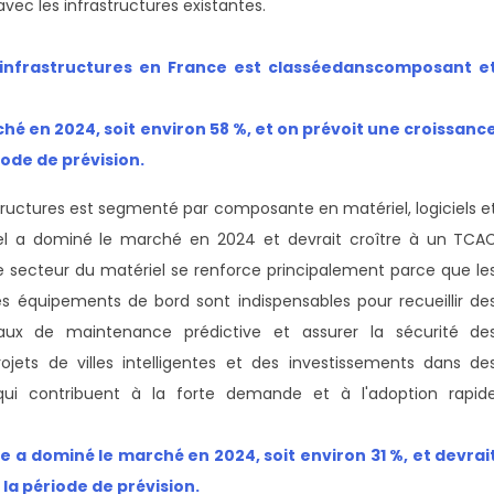
vec les infrastructures existantes.
 infrastructures en France est classée
dans
composant e
é en 2024, soit environ 58 %, et on prévoit une croissanc
iode de prévision.
astructures est segmenté par composante en matériel, logiciels e
iel a dominé le marché en 2024 et devrait croître à un TCA
Le secteur du matériel se renforce principalement parce que le
 les équipements de bord sont indispensables pour recueillir de
aux de maintenance prédictive et assurer la sécurité de
rojets de villes intelligentes et des investissements dans de
 qui contribuent à la forte demande et à l'adoption rapid
 a dominé le marché en 2024, soit environ 31 %, et devrai
la période de prévision.