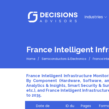
Industries
France Intelligent In
Home
Semiconductors & Electronics
France Inte
France Intelligent Infrastructure Monito
By Component (Hardware, Software, and 
Analytics & Insights, Smart Security & S
etc.), and France Intelligent Infrastructu
to 2035.
Date de
ID du
Pages
Forma