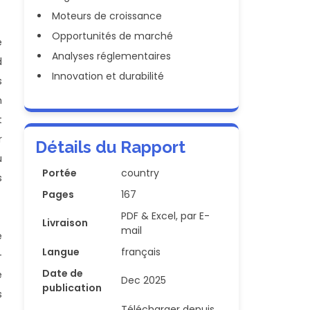
Moteurs de croissance
Opportunités de marché
e
Analyses réglementaires
d
Innovation et durabilité
s
n
t
r
Détails du Rapport
u
Portée
country
s
Pages
167
PDF & Excel, par E-
Livraison
mail
e
Langue
français
-
Date de
e
Dec 2025
publication
s
Télécharger depuis