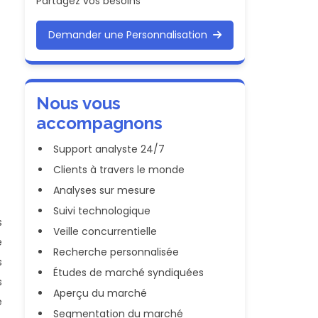
Partagez vos besoins
Demander une Personnalisation
Nous vous
accompagnons
Support analyste 24/7
Clients à travers le monde
Analyses sur mesure
Suivi technologique
s
Veille concurrentielle
e
Recherche personnalisée
s
Études de marché syndiquées
s
Aperçu du marché
e
Segmentation du marché