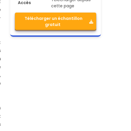
t
Accès
cette page
e
-
Télécharger un échantillon
gratuit
:
s
u
e
,
e
s
t
s