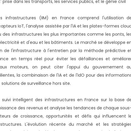
rise dans les transports, les services publics, et le génie civil
s infrastructures (IIM) en France comprend l'utilisation d
eurs IoT, l'analyse assistée par l'IA et les plates-formes clou
inu des infrastructures les plus importantes comme les ponts, le
d'électricité et d'eau et les bâtiments. Le marché se développe e
n de l'infrastructure à l'entretien par la méthode prédictive e
llance en temps réel pour éviter les défaillances et améliore
ncipaux moteurs, on peut citer l'appui du gouvernement a
lientes, la combinaison de l'IA et de l'IdO pour des information
solutions de surveillance hors site.
uivi intelligent des infrastructures en France sur la base d
roissance des revenus et analyse les tendances de chaque sous
eurs de croissance, opportunités et défis qui influencent l
astructures. L'évolution récente du marché et les stratégie