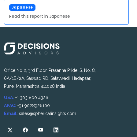
Japanese
Read this report in Japanese
Office No 2, 3rd Floor, Prasanna Pride, S. No. 8,
6A/1B/2A, Saswad RD, Satavwadi, Hadapsar,
Pune, Maharashtra 411028 India
USA:
+1 303 800 4326
APAC:
+91 9028926100
Email:
sales@sphericalinsights.com