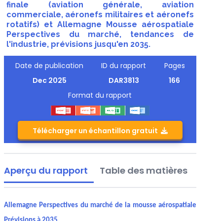
finale (aviation générale, aviation
commerciale, aéronefs militaires et aéronefs
rotatifs) et Allemagne Mousse aérospatiale
Perspectives du marché, tendances de
l'industrie, prévisions jusqu'en 2035.
Date de publication
ID du rapport
Pages
Dec 2025
DAR3813
166
Format du rapport
Télécharger un échantillon gratuit
Aperçu du rapport
Table des matières
Allemagne Perspectives du marché de la mousse aérospatiale
Prévisions à 2035