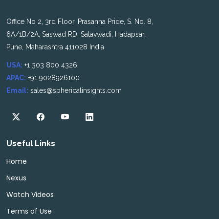
Office No 2, 3rd Floor, Prasanna Pride, S. No. 8,
6A/1B/2A, Saswad RD, Satavwadi, Hadapsar,
Pune, Maharashtra 411028 India
USA:
+1 303 800 4326
APAC:
+91 9028926100
Email:
sales@sphericalinsights.com
Useful Links
Home
Nexus
Watch Videos
Terms of Use