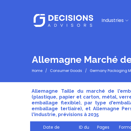
Industries
Allemagne Marché de
Home
Consumer Goods
Germany Packaging M
Allemagne Taille du marché de l'embal
(plastique, papier et carton, métal, verr
emballage flexible), par type d'embal
emballage tertiaire), et Allemagne Pe
l'industrie, prévisions à 2035
Date de
ID du
Pages
Forma