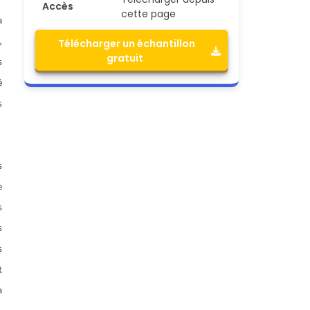
Accès
cette page
a
,
Télécharger un échantillon
gratuit
s
é
s
.
s
e
s
s
s
t
a