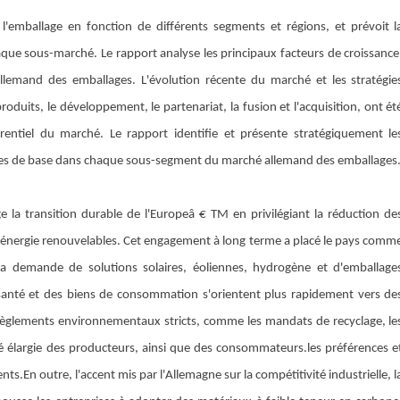
'emballage en fonction de différents segments et régions, et prévoit l
aque sous-marché. Le rapport analyse les principaux facteurs de croissance
é allemand des emballages. L'évolution récente du marché et les stratégie
roduits, le développement, le partenariat, la fusion et l'acquisition, ont ét
rentiel du marché. Le rapport identifie et présente stratégiquement le
ces de base dans chaque sous-segment du marché allemand des emballages
e la transition durable de l'Europeâ € TM en privilégiant la réduction de
d'énergie renouvelables. Cet engagement à long terme a placé le pays comm
la demande de solutions solaires, éoliennes, hydrogène et d'emballage
e santé et des biens de consommation s'orientent plus rapidement vers de
e règlements environnementaux stricts, comme les mandats de recyclage, le
ité élargie des producteurs, ainsi que des consommateurs.
les préférences e
ents.
En outre, l'accent mis par l'Allemagne sur la compétitivité industrielle, l