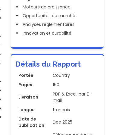
Moteurs de croissance
,
Opportunités de marché
e
Analyses réglementaires
Innovation et durabilité
s
r
,
Détails du Rapport
t
Portée
Country
s
Pages
160
s
PDF & Excel, par E-
Livraison
s
mail
s
Langue
français
a
Date de
Dec 2025
publication
Télécharger depuis