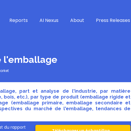
Reports
AI Nexus
About
Press Releases
 l'emballage
arket
lage, part et analyse de l'industrie, par matière
e, bois, etc.), par type de produit (emballage rigide et
lage (emballage primaire, emballage secondaire et
rspectives du marché de l'emballage, tendances de
t du rapport
Télécharger un échantillon