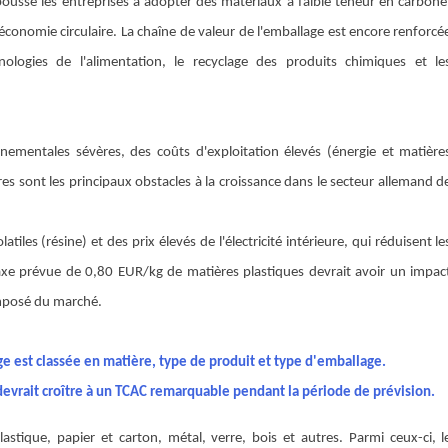
pousse les entreprises à adopter des matériaux à faible teneur en carbone
onomie circulaire. La chaîne de valeur de l'emballage est encore renforcé
nologies de l'alimentation, le recyclage des produits chimiques et le
onnementales sévères, des coûts d'exploitation élevés (énergie et matière
ures sont les principaux obstacles à la croissance dans le secteur allemand d
iles (résine) et des prix élevés de l'électricité intérieure, qui réduisent le
taxe prévue de 0,80 EUR/kg de matières plastiques devrait avoir un impac
omposé du marché.
e est classée en matière, type de produit et type d'emballage.
devrait croître à un TCAC remarquable pendant la période de prévision.
lastique, papier et carton, métal, verre, bois et autres
. Parmi ceux-ci, l