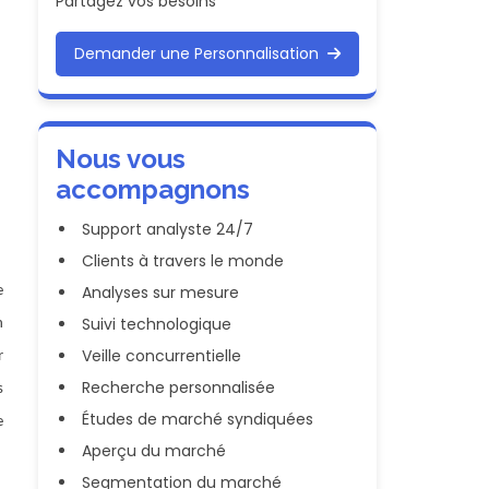
Partagez vos besoins
Demander une Personnalisation
Nous vous
accompagnons
Support analyste 24/7
Clients à travers le monde
Analyses sur mesure
e
Suivi technologique
n
Veille concurrentielle
r
Recherche personnalisée
s
Études de marché syndiquées
e
Aperçu du marché
Segmentation du marché