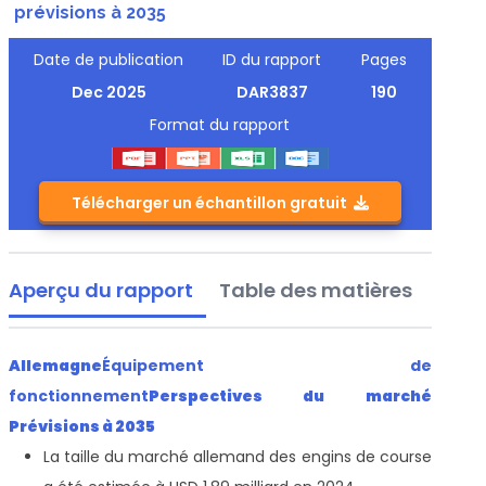
prévisions à 2035
Date de publication
ID du rapport
Pages
Dec 2025
DAR3837
190
Format du rapport
Télécharger un échantillon gratuit
Aperçu du rapport
Table des matières
Allemagne
Équipement de
fonctionnement
Perspectives du marché
Prévisions à 2035
La taille du marché allemand des engins de course