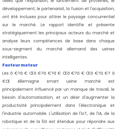
telles que l'expansion, le lancement de protéines, le
développement, le partenariat, la fusion et l'acquisition,
ont été incluses pour attirer le paysage concurrentiel
sur le marché. Le rapport identifie et présente
stratégiquement les principaux acteurs du marché et
analyse leurs compétences de base dans chaque
sous-segment du marché allemand des usines
intelligentes.
Facteur moteur
Les â €?â € Œâ €?â €?â € Œâ €?â € Œâ €?â €? â
€Œ Allemagne smart usine marché est
principalement influencé par un manque de travail, le
besoin d'automatisation, et un désir d'augmenter la
productivité principalement dans l'électronique et
l'industrie automobile. L'utilisation de l'IoT, de l'IA, de la
robotique et de la 5G est étendue pour répondre aux