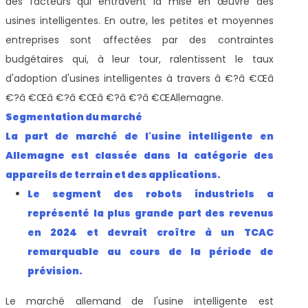
des facteurs qui entravent la mise en œuvre des
usines intelligentes. En outre, les petites et moyennes
entreprises sont affectées par des contraintes
budgétaires qui, à leur tour, ralentissent le taux
d'adoption d'usines intelligentes à travers â €?â €Œâ
€?â €Œâ €?â €Œâ €?â €?â €ŒAllemagne.
Segmentation du marché
La part de marché de l'usine intelligente en
Allemagne est classée dans la catégorie des
appareils de terrain et des applications.
Le segment des robots industriels a
représenté la plus grande part des revenus
en 2024 et devrait croître à un TCAC
remarquable au cours de la période de
prévision.
Le marché allemand de l'usine intelligente est