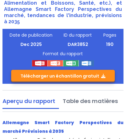
Alimentation et Boissons, Santé, etc.), et
Allemagne Smart Factory Perspectives du
marché, tendances de l'industrie, prévisions
à 2035
Date de publication
ID du rapport
Pages
Dec 2025
DAR3852
190
Format du rapport
Télécharger un échantillon gratuit
Aperçu du rapport
Table des matières
Allemagne Smart Factory Perspectives du
marché Prévisions à 2035