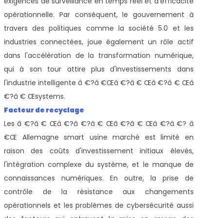
exigences de surveillance en temps réel et d'efficacité
opérationnelle. Par conséquent, le gouvernement à
travers des politiques comme la société 5.0 et les
industries connectées, joue également un rôle actif
dans l'accélération de la transformation numérique,
qui à son tour attire plus d'investissements dans
l'industrie intelligente â €?â €Œâ €?â € Œâ €?â € Œâ
€?â € Œsystems.
Facteur de recyclage
Les â €?â € Œâ €?â €?â € Œâ €?â € Œâ €?â €? â
€Œ Allemagne smart usine marché est limité en
raison des coûts d'investissement initiaux élevés,
l'intégration complexe du système, et le manque de
connaissances numériques. En outre, la prise de
contrôle de la résistance aux changements
opérationnels et les problèmes de cybersécurité aussi