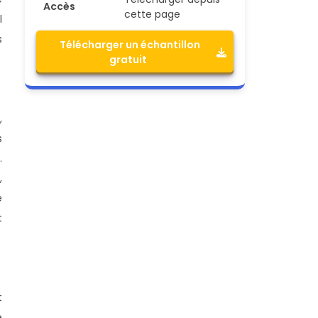
Accès
cette page
l
s
Télécharger un échantillon
gratuit
,
s
.
,
e
t
t
e