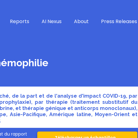
Reports
AI Nexus
About
Press Releases
hémophilie
hé, de la part et de l'analyse d'impact COVID-19, par
rophylaxie), par thérapie (traitement substitutif du
ibrine, et thérapie génique et anticorps monoclonaux),
e, Asie-Pacifique, Amérique latine, Moyen-Orient et
5
t du rapport
Télécharger un échantillon