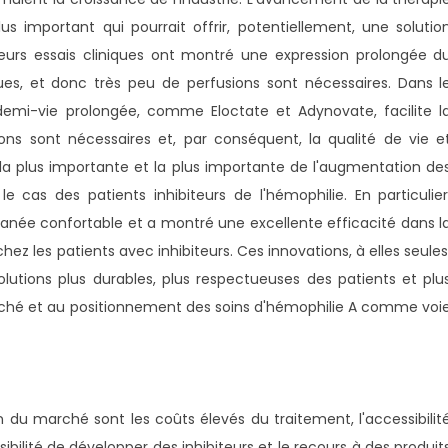
s important qui pourrait offrir, potentiellement, une solutio
urs essais cliniques ont montré une expression prolongée d
ues, et donc très peu de perfusions sont nécessaires. Dans l
 demi-vie prolongée, comme Eloctate et Adynovate, facilite l
ons sont nécessaires et, par conséquent, la qualité de vie e
 la plus importante et la plus importante de l'augmentation de
cas des patients inhibiteurs de l'hémophilie. En particulier
anée confortable et a montré une excellente efficacité dans l
ez les patients avec inhibiteurs. Ces innovations, à elles seules
utions plus durables, plus respectueuses des patients et plu
arché et au positionnement des soins d'hémophilie A comme voi
n du marché sont les coûts élevés du traitement, l'accessibilit
sibilité de développer des inhibiteurs et le recours à des produit