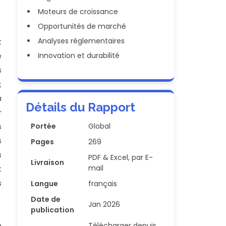
Moteurs de croissance
Opportunités de marché
Analyses réglementaires
t
Innovation et durabilité
e
s
;
à
Détails du Rapport
r
Portée
Global
s
s
Pages
269
s
PDF & Excel, par E-
Livraison
mail
t
s
Langue
français
Date de
Jan 2026
publication
e
Télécharger depuis