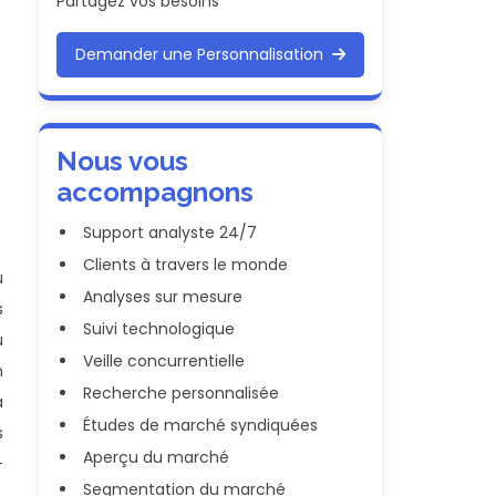
Partagez vos besoins
Demander une Personnalisation
Nous vous
accompagnons
Support analyste 24/7
Clients à travers le monde
u
Analyses sur mesure
s
Suivi technologique
u
Veille concurrentielle
n
Recherche personnalisée
a
Études de marché syndiquées
s
Aperçu du marché
-
Segmentation du marché