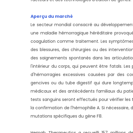
Aperçu du marché
Le secteur mondial consacré au développement et
une maladie hémorragique héréditaire provoqu
coagulation comme traitement. Les symptômes
des blessures, des chirurgies ou des interventi
des saignements spontanés dans les articulatio
l'intérieur du corps, qui peuvent être fatals. L
d'hémorragies excessives causées par des c
gencives ou du tube digestif qui dure longtemp
médicaux et des antécédents familiaux du pati
tests sanguins seront effectués pour vérifier les t
la confirmation de l'hémophilie A. Si nécessaire
mutations spécifiques du gène F8.
Hemab Therapeutics a recueilli 157 millions d