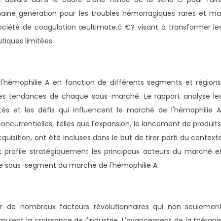
ine génération pour les troubles hémorragiques rares et ma
ociété de coagulation œultimate,â €? visant à transformer le
tiques limitées.
'hémophilie A en fonction de différents segments et régions
 les tendances de chaque sous-marché. Le rapport analyse le
ités et les défis qui influencent le marché de l'hémophilie A
oncurrentielles, telles que l'expansion, le lancement de produits
cquisition, ont été incluses dans le but de tirer parti du context
et profile stratégiquement les principaux acteurs du marché e
e sous-segment du marché de l'hémophilie A.
r de nombreux facteurs révolutionnaires qui non seulemen
imulent la croissance de l'industrie. L'avancement de la thérapi