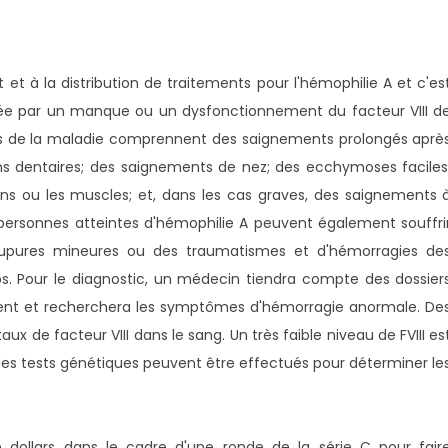
 à la distribution de traitements pour l'hémophilie A et c'es
ée par un manque ou un dysfonctionnement du facteur VIII d
 de la maladie comprennent des saignements prolongés aprè
ons dentaires; des saignements de nez; des ecchymoses faciles
ns ou les muscles; et, dans les cas graves, des saignements 
es personnes atteintes d'hémophilie A peuvent également souffri
oupures mineures ou des traumatismes et d'hémorragies de
s. Pour le diagnostic, un médecin tiendra compte des dossier
ent et recherchera les symptômes d'hémorragie anormale. De
aux de facteur VIII dans le sang. Un très faible niveau de FVIII es
, des tests génétiques peuvent être effectués pour déterminer le
e dollars dans le cadre d'une ronde de la série C pour fair