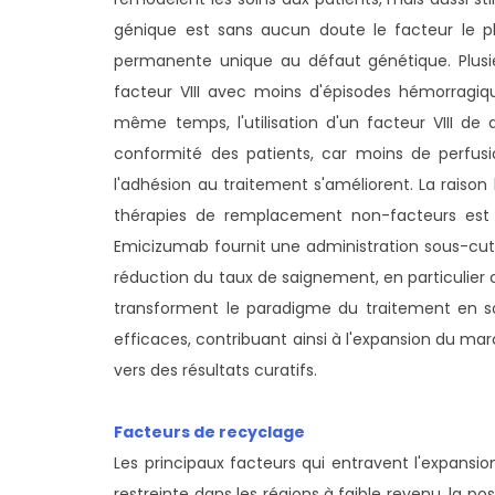
génique est sans aucun doute le facteur le plu
permanente unique au défaut génétique. Plusie
facteur VIII avec moins d'épisodes hémorragiq
même temps, l'utilisation d'un facteur VIII de
conformité des patients, car moins de perfusi
l'adhésion au traitement s'améliorent. La raison
thérapies de remplacement non-facteurs est le 
Emicizumab fournit une administration sous-cut
réduction du taux de saignement, en particulier ch
transforment le paradigme du traitement en sol
efficaces, contribuant ainsi à l'expansion du m
vers des résultats curatifs.
Facteurs de recyclage
Les principaux facteurs qui entravent l'expansio
restreinte dans les régions à faible revenu, la pos