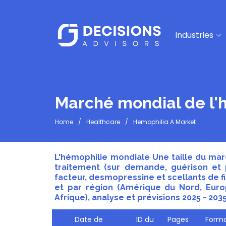
Industries
Marché mondial de l'
Home
Healthcare
Hemophilia A Market
L'hémophilie mondiale Une taille du marc
traitement (sur demande, guérison et p
facteur, desmopressine et scellants de f
et par région (Amérique du Nord, Europ
Afrique), analyse et prévisions 2025 - 203
Date de
ID du
Pages
Forma