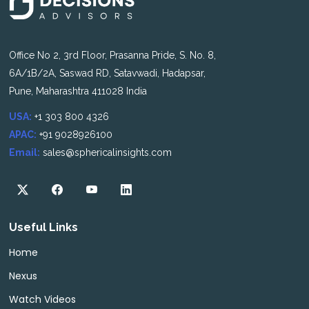
Office No 2, 3rd Floor, Prasanna Pride, S. No. 8,
6A/1B/2A, Saswad RD, Satavwadi, Hadapsar,
Pune, Maharashtra 411028 India
USA:
+1 303 800 4326
APAC:
+91 9028926100
Email:
sales@sphericalinsights.com
Useful Links
Home
Nexus
Watch Videos