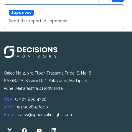
Japanese
Read this report in Japanese
Office No 2, 3rd Floor, Prasanna Pride, S. No. 8,
6A/1B/2A, Saswad RD, Satavwadi, Hadapsar,
Pune, Maharashtra 411028 India
USA:
+1 303 800 4326
APAC:
+91 9028926100
Email:
sales@sphericalinsights.com