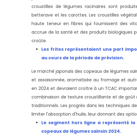
croustilles de légumes racinaires sont produ
betterave et les carottes. Les croustilles végéta
haute teneur en fibres qui fournissent des vi
accrue de la santé et des produits biologiques p
croûte.
Les frites représentaient une part imp
au cours de la période de prévision.
Le marché japonais des copeaux de légumes sain
et assaisonnée, aromatisée au fromage et autres
en 2024 et devraient croître à un TCAC important
combinaison de texture croustillante et de goût
traditionnels. Les progrès dans les techniques d
limiter l'absorption d'huile, leur donnant des op
Le segment hors ligne a représenté la 
copeaux de légumes sains
in 2024.