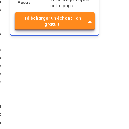
a
Accès
cette page
s
Télécharger un échantillon
gratuit
s
.
é
s
s
s
é
a
t
u