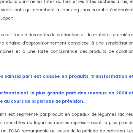
roduits comme les frites au four et les frites séchées à l'air, e
vieillissants qui cherchent à snacking sans culpabilité stimulen
 Japon.
s fait face à des coûts de production et de matières première
une chaîne d'approvisionnement complexe, à une sensibilisatio
aines et à une forte concurrence des produits de collatio
s sains
la part est classée en produits, transformation e
résentaient la plus grande part des revenus en 2024 e
 au cours de la période de prévision.
.
ins est segmenté par produit en copeaux de légumes racines
les croustilles de légumes racines représentaient la plus grand
à un TCAC remarquable au cours de la période de prévision. Le