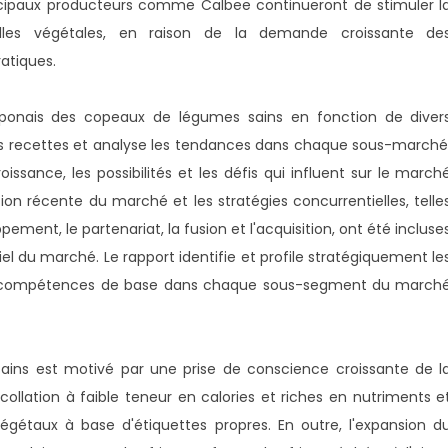
rincipaux producteurs comme Calbee continueront de stimuler l
lles végétales, en raison de la demande croissante de
atiques.
ponais des copeaux de légumes sains en fonction de diver
des recettes et analyse les tendances dans chaque sous-marché
issance, les possibilités et les défis qui influent sur le march
on récente du marché et les stratégies concurrentielles, telle
ement, le partenariat, la fusion et l'acquisition, ont été incluse
iel du marché. Le rapport identifie et profile stratégiquement le
rs compétences de base dans chaque sous-segment du march
ins est motivé par une prise de conscience croissante de l
llation à faible teneur en calories et riches en nutriments e
égétaux à base d'étiquettes propres. En outre, l'expansion d