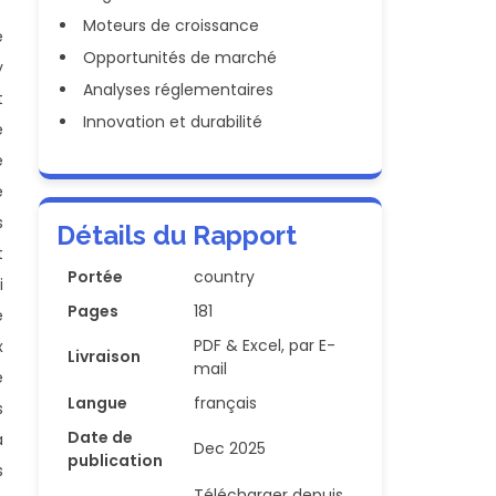
Moteurs de croissance
e
Opportunités de marché
y
Analyses réglementaires
t
Innovation et durabilité
e
e
e
s
Détails du Rapport
t
Portée
country
i
Pages
181
e
PDF & Excel, par E-
x
Livraison
mail
e
Langue
français
s
Date de
a
Dec 2025
publication
s
Télécharger depuis