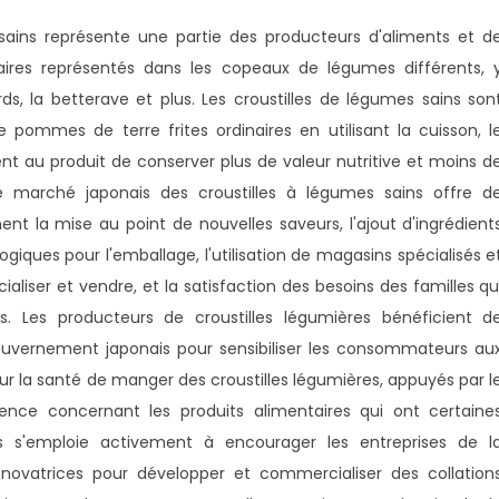
ins représente une partie des producteurs d'aliments et d
taires représentés dans les copeaux de légumes différents, 
ds, la betterave et plus. Les croustilles de légumes sains son
 pommes de terre frites ordinaires en utilisant la cuisson, l
nt au produit de conserver plus de valeur nutritive et moins d
. Le marché japonais des croustilles à légumes sains offre d
t la mise au point de nouvelles saveurs, l'ajout d'ingrédient
logiques pour l'emballage, l'utilisation de magasins spécialisés e
aliser et vendre, et la satisfaction des besoins des familles qu
es. Les producteurs de croustilles légumières bénéficient d
uvernement japonais pour sensibiliser les consommateurs au
ur la santé de manger des croustilles légumières, appuyés par l
ence concernant les produits alimentaires qui ont certaine
s s'emploie activement à encourager les entreprises de l
 novatrices pour développer et commercialiser des collation