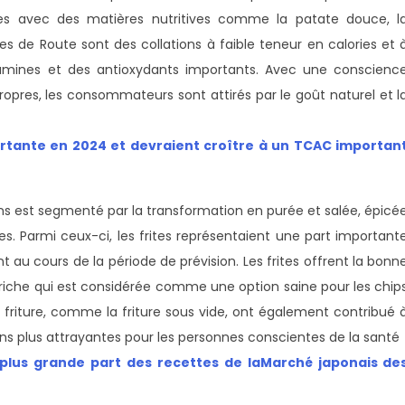
ites avec des matières nutritives comme la patate douce, l
les de Route sont des collations à faible teneur en calories et 
tamines et des antioxydants importants. Avec une conscienc
ropres, les consommateurs sont attirés par le goût naturel et l
ortante en 2024 et devraient croître à un TCAC importan
s est segmenté par la transformation en purée et salée, épicé
. Parmi ceux-ci, les frites représentaient une part important
 au cours de la période de prévision. Les frites offrent la bonn
 riche qui est considérée comme une option saine pour les chip
e friture, comme la friture sous vide, ont également contribué 
tions plus attrayantes pour les personnes conscientes de la santé
plus grande part des recettes de la
Marché japonais de