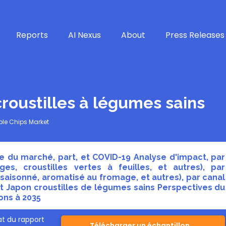
Reports
AI Nexus
About
Press Releases
roustilles à légumes sains
le Chips Market
le du marché, part, et COVID-19 Analyse d'impact, par
es, croustilles vertes à feuilles, et autres), par
ssaisonné, aromatisé au fromage, et autres), par canal
, et Japon croustilles de légumes sains Perspectives du
ons à 2035
t du rapport
Télécharger un échantillon