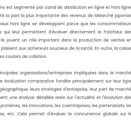
 est segmenté par canal de distribution en ligne et hors ligne
té la part la plus importante des revenus de la
Marché japonai
naux hors ligne se développent parce que les consommateur
 qui leur permettent d'évaluer directement la fraîcheur de
, ils jouent un rôle important dans la production de ventes e
i plaisent aux acheteurs soucieux de la santé. En outre, la caiss
s couloirs de collation.
rincipales organisations/entreprises impliquées dans le march
ne évaluation comparative fondée principalement sur leur typ
 géographique, leurs stratégies d'entreprise, leur part de march
nt une analyse détaillée axée sur l'actualité et l'évolution de
téines, les innovations, les coentreprises, les partenariats, le
ques, etc. Cela permet d'évaluer la concurrence globale sur l