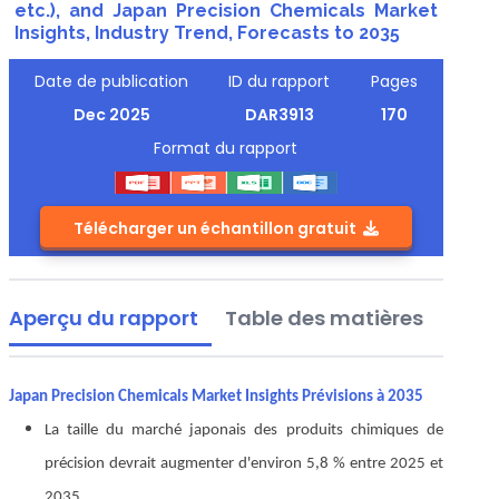
etc.), and Japan Precision Chemicals Market
Insights, Industry Trend, Forecasts to 2035
Date de publication
ID du rapport
Pages
Dec 2025
DAR3913
170
Format du rapport
Télécharger un échantillon gratuit
Aperçu du rapport
Table des matières
Japan Precision Chemicals Market Insights Prévisions à 2035
La taille du marché japonais des produits chimiques de
précision devrait augmenter d'environ 5,8 % entre 2025 et
2035.