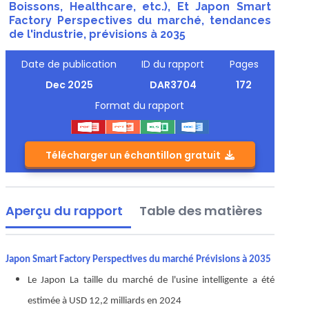
Boissons, Healthcare, etc.), Et Japon Smart
Factory Perspectives du marché, tendances
de l'industrie, prévisions à 2035
Date de publication
ID du rapport
Pages
Dec 2025
DAR3704
172
Format du rapport
Télécharger un échantillon gratuit
Aperçu du rapport
Table des matières
Japon Smart Factory Perspectives du marché Prévisions à 2035
Le Japon
La taille du marché de l'usine intelligente a été
estimée à USD 12,2 milliards en 2024