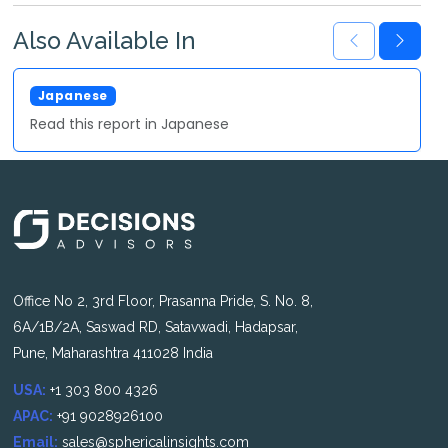
Also Available In
Japanese
Read this report in Japanese
Office No 2, 3rd Floor, Prasanna Pride, S. No. 8,
6A/1B/2A, Saswad RD, Satavwadi, Hadapsar,
Pune, Maharashtra 411028 India
USA:
+1 303 800 4326
APAC:
+91 9028926100
Email:
sales@sphericalinsights.com