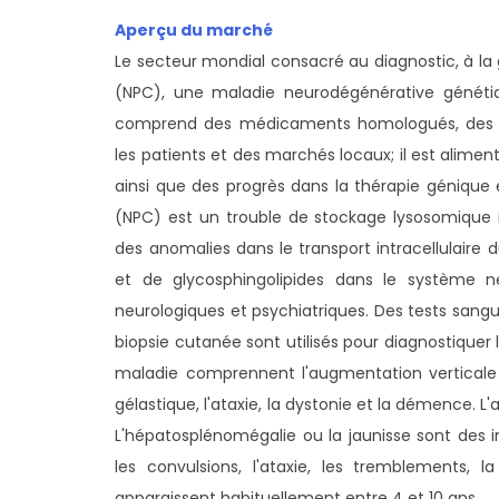
Aperçu du marché
Le secteur mondial consacré au diagnostic, à la
(NPC), une maladie neurodégénérative généti
comprend des médicaments homologués, des t
les patients et des marchés locaux; il est alimen
ainsi que des progrès dans la thérapie génique
(NPC) est un trouble de stockage lysosomique ir
des anomalies dans le transport intracellulaire 
et de glycosphingolipides dans le système n
neurologiques et psychiatriques. Des tests sangu
biopsie cutanée sont utilisés pour diagnostiquer 
maladie comprennent l'augmentation verticale d
gélastique, l'ataxie, la dystonie et la démence.
L'hépatosplénomégalie ou la jaunisse sont des
les convulsions, l'ataxie, les tremblements, l
apparaissent habituellement entre 4 et 10 ans.