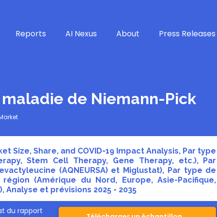
Reports
AI Nexus
About
Press Releases
 maladie de Niemann-Pick
Market
t Size, Share, and COVID-19 Impact Analysis, Par type
rapy, Stem Cell Therapy, Gene Therapy, etc.), Par
vactyleucine (AQNEURSA) et Miglustat), Par type de
r région (Amérique du Nord, Europe, Asie-Pacifique,
, Analyse et prévisions 2025 - 2035
t du rapport
Télécharger un échantillon