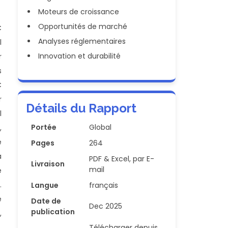
Moteurs de croissance
Opportunités de marché
C
Analyses réglementaires
l
Innovation et durabilité
r
s
C
r
Détails du Rapport
l
Portée
Global
,
e
Pages
264
a
PDF & Excel, par E-
Livraison
mail
e
.
Langue
français
e
Date de
Dec 2025
publication
,
Télécharger depuis