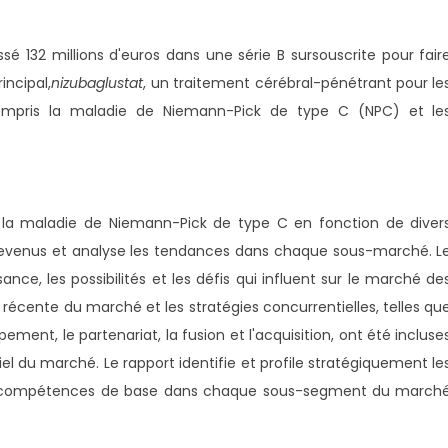
é 132 millions d'euros dans une série B sursouscrite pour fair
incipal,
nizubaglustat
, un traitement cérébral-pénétrant pour le
compris la maladie de Niemann-Pick de type C (NPC) et le
la maladie de Niemann-Pick de type C en fonction de diver
 revenus et analyse les tendances dans chaque sous-marché. L
ance, les possibilités et les défis qui influent sur le marché de
récente du marché et les stratégies concurrentielles, telles qu
ement, le partenariat, la fusion et l'acquisition, ont été incluse
iel du marché. Le rapport identifie et profile stratégiquement le
rs compétences de base dans chaque sous-segment du march