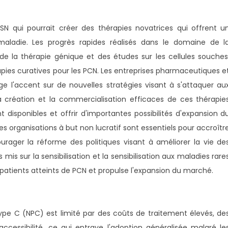
 qui pourrait créer des thérapies novatrices qui offrent u
maladie. Les progrès rapides réalisés dans le domaine de l
de la thérapie génique et des études sur les cellules souches
ies curatives pour les PCN. Les entreprises pharmaceutiques e
 l'accent sur de nouvelles stratégies visant à s'attaquer au
création et la commercialisation efficaces de ces thérapie
 disponibles et offrir d'importantes possibilités d'expansion d
s organisations à but non lucratif sont essentiels pour accroîtr
ourager la réforme des politiques visant à améliorer la vie de
mis sur la sensibilisation et la sensibilisation aux maladies rare
patients atteints de PCN et propulse l'expansion du marché.
pe C (NPC) est limité par des coûts de traitement élevés, de
accessibilité, ce qui entrave l'adoption généralisée malgré le