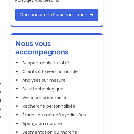
Partagez vos besoins
Demander une Personnalisation
Nous vous
accompagnons
Support analyste 24/7
Clients à travers le monde
Analyses sur mesure
e
Suivi technologique
s
Veille concurrentielle
a
Recherche personnalisée
s
Études de marché syndiquées
s
Aperçu du marché
Segmentation du marché