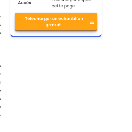
Accès
cette page
e
Télécharger un échantillon
s
gratuit
s
s
e
s
e
s
s
é