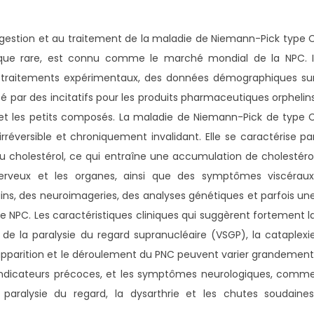
 gestion et au traitement de la maladie de Niemann-Pick type 
que rare, est connu comme le marché mondial de la NPC. I
raitements expérimentaux, des données démographiques su
té par des incitatifs pour les produits pharmaceutiques orphelin
 et les petits composés. La maladie de Niemann-Pick de type 
réversible et chroniquement invalidant. Elle se caractérise pa
du cholestérol, ce qui entraîne une accumulation de cholestéro
erveux et les organes, ainsi que des symptômes viscéraux
ins, des neuroimageries, des analyses génétiques et parfois un
le NPC. Les caractéristiques cliniques qui suggèrent fortement l
e la paralysie du regard supranucléaire (VSGP), la cataplexi
 L'apparition et le déroulement du PNC peuvent varier grandement
 indicateurs précoces, et les symptômes neurologiques, comm
a paralysie du regard, la dysarthrie et les chutes soudaines