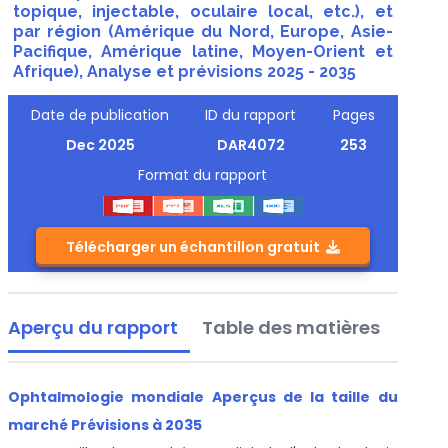
topique, injectable, oculaire local, etc.), et
par région (Amérique du Nord, Europe, Asie-
Pacifique, Amérique latine, Moyen-Orient et
Afrique), Analyse et prévisions 2025 - 2035
Date de publication
ID du rapport
Pages
Dec 2025
DAR4072
253
Format du rapport
Télécharger un échantillon gratuit
Aperçu du rapport
Table des matières
Ophtalmologie mondiale Aperçus de la taille du
marché Prévisions à 2035