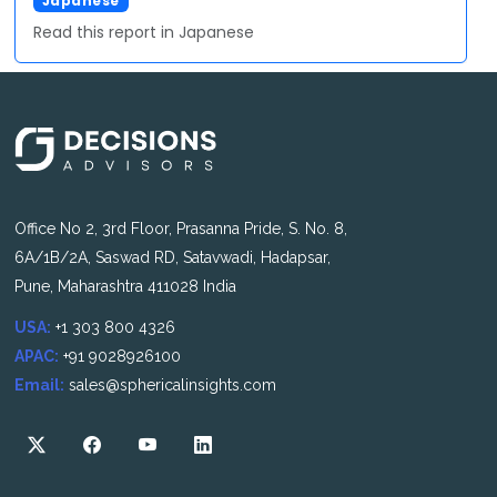
Japanese
Read this report in Japanese
Office No 2, 3rd Floor, Prasanna Pride, S. No. 8,
6A/1B/2A, Saswad RD, Satavwadi, Hadapsar,
Pune, Maharashtra 411028 India
USA:
+1 303 800 4326
APAC:
+91 9028926100
Email:
sales@sphericalinsights.com