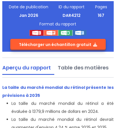
Date de publication
ID du rapport
Pages
Jan 2026
DAR4212
167
Format du rapport
Télécharger un échantillon gratuit
Aperçu du rapport
Table des matières
La taille du marché mondial du rétinol présente les
prévisions à 2035
La taille du marché mondial du rétinol a été
évaluée à 1379,9 millions de dollars en 2024.
La taille du marché mondial du rétinol devrait
augmenter d'environ 4,24 % entre 2025 et 2035.