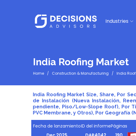
Industries
India Roofing Market
Home
Construction & Manufacturing
India Roof
India Roofing Market Size, Share, Por Sec
de Instalación (Nueva Instalación, Re
pendiente, Piso/Low-Slope Roof), Por T
PVC Membrane, y Otros), Por Geografía (No
Fecha de lanzamiento
ID del informe
Páginas
Dec 2025
DAR4042
190