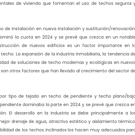
entales de vivienda que fomentan el uso de techos seguros 
ipo de instalación en nueva instalación y sustitución/renovación
 dominó la cuota en 2024 y se prevé que crezca en un notabl
strucción de nuevos edificios es un factor importante en l
ho. La expansión de la industria inmobiliaria, la tendencia d
esidad de soluciones de techo modernas y ecológicas en nuevo
es son otros factores que han llevado al crecimiento del sector d
o por tipo de tejado en techo de pendiente y techo plano/baj
e pendiente dominaba la parte en 2024 y se prevé que crezca e
n. El desarrollo en la industria se debe principalmente a lo
ejor drenaje de agua, atractivo estético y aislamiento térmico
abilidad de los techos inclinados los hacen muy adecuados par