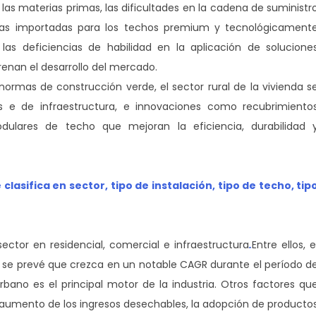
 las materias primas, las dificultades en la cadena de suministr
adas importadas para los techos premium y tecnológicament
 las deficiencias de habilidad en la aplicación de solucione
enan el desarrollo del mercado.
ormas de construcción verde, el sector rural de la vivienda s
es e de infraestructura, e innovaciones como recubrimiento
odulares de techo que mejoran la eficiencia, durabilidad 
clasifica en sector, tipo de instalación, tipo de techo, tip
sector en residencial, comercial e infraestructura
.
Entre ellos, e
 se prevé que crezca en un notable CAGR durante el período d
rbano es el principal motor de la industria. Otros factores qu
l aumento de los ingresos desechables, la adopción de producto