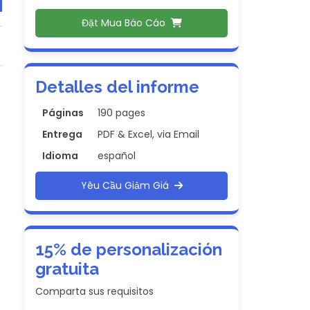
Đặt Mua Báo Cáo
Detalles del informe
Páginas
190 pages
Entrega
PDF & Excel, via Email
Idioma
español
Yêu Cầu Giảm Giá
15% de personalización
gratuita
Comparta sus requisitos