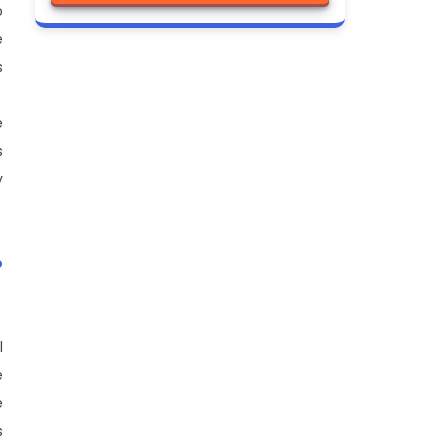
o
e
s
e
s
y
o
l
e
e
s