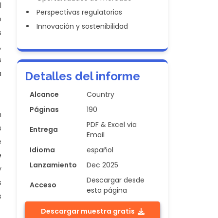
l
Perspectivas regulatorias
o
Innovación y sostenibilidad
s
,
s
a
Detalles del informe
Alcance
Country
Páginas
190
n
PDF & Excel via
s
Entrega
Email
e
Idioma
español
e
Lanzamiento
Dec 2025
y
Descargar desde
s
Acceso
esta página
s
Descargar muestra gratis