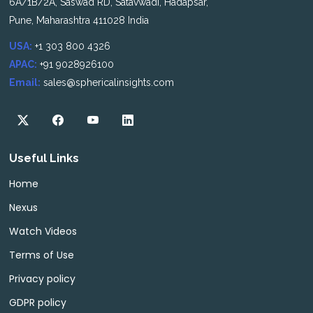
6A/1B/2A, Saswad RD, Satavwadi, Hadapsar,
Pune, Maharashtra 411028 India
USA:
+1 303 800 4326
APAC:
+91 9028926100
Email:
sales@sphericalinsights.com
Useful Links
Home
Nexus
Watch Videos
Terms of Use
Privacy policy
GDPR policy