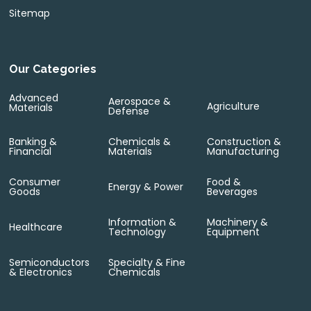
Sitemap
Our Categories
Advanced
Aerospace &
Agriculture
Materials
Defense
Banking &
Chemicals &
Construction &
Financial
Materials
Manufacturing
Consumer
Food &
Energy & Power
Goods
Beverages
Information &
Machinery &
Healthcare
Technology
Equipment
Semiconductors
Specialty & Fine
& Electronics
Chemicals