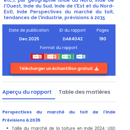
etc.), par géographie (Inde du Nord, Inde de
l'Ouest, Inde du Sud, Inde de l'Est et du Nord-
Est), Inde Perspectives du marché du toit,
tendances de l'industrie, prévisions à 2035
Date de publication
ID du rapport
Pages
Dec 2025
DAR4042
190
Format du rapport
Télécharger un échantillon gratuit
Aperçu du rapport
Table des matières
Perspectives du marché du toit de l'Inde
Prévisions à 2035
Taille du marché de la toiture en Inde 2024: USD