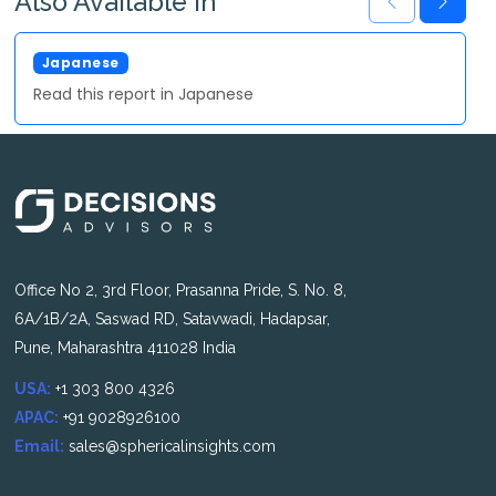
Also Available In
Japanese
Read this report in Japanese
Office No 2, 3rd Floor, Prasanna Pride, S. No. 8,
6A/1B/2A, Saswad RD, Satavwadi, Hadapsar,
Pune, Maharashtra 411028 India
USA:
+1 303 800 4326
APAC:
+91 9028926100
Email:
sales@sphericalinsights.com