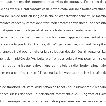
rs finaux. Ce marché comprend les activités de stockage, d'entretien de l
e des stocks, d'entreposage et de distribution, qui sont toutes effectuée
a livraison rapide tout au long de la chaîne d'approvisionnement. Le march
ugmenter, car des systèmes de distribution efficaces deviennent une nécessit
pratiques, ainsi que la pénétration rapide du commerce électronique.
ire par l'adoption de subventions à la chaîne d'approvisionnement et à l
tion de la productivité en logistique", par exemple, soutient l'adoptio
aîne du froid pour améliorer la distribution des denrées alimentaires. Le
nt du ministère de l'Agriculture offrent des subventions pour la mise e
on. En outre, grâce aux subventions du modèle de distribution alimentair
ns est accordé aux TIC et à l'automatisation visant à optimiser la chaîne d
res de transport réfrigéré, d'utilisation de robots pour surmonter le manqu
ées sur les données. Le partenariat récent entre MOL Logistics et Dait
st un exemple des efforts de l'industrie pour améliorer les services et l