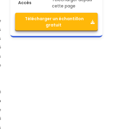
Accès
cette page
Télécharger un échantillon
e
gratuit
s
s
é
s
e
é
a
e
i
s