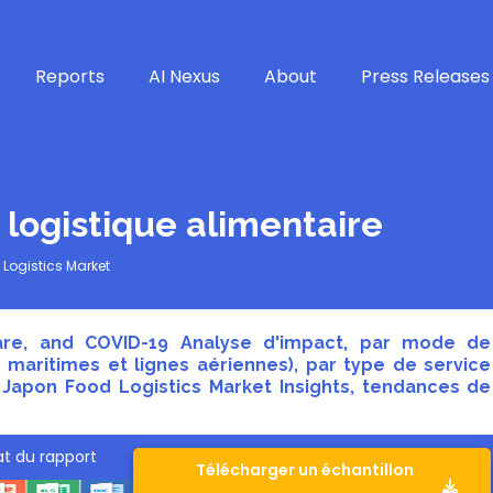
Reports
AI Nexus
About
Press Releases
 logistique alimentaire
Logistics Market
hare, and COVID-19 Analyse d'impact, par mode de
s maritimes et lignes aériennes), par type de service
t Japon Food Logistics Market Insights, tendances de
t du rapport
Télécharger un échantillon