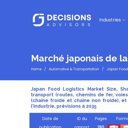
Industries
Marché japonais de la
Home
Automotive & Transportation
Japan Food 
Japan Food Logistics Market Size, S
transport (routes, chemins de fer, voie
(chaîne froide et chaîne non froide), e
l'industrie, prévisions à 2035
Date de
ID du
Pages
Forma
publication
rapport
190