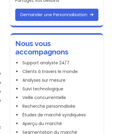
Partagez vos besoins
Demander une Personnalisation
Nous vous
accompagnons
Support analyste 24/7
Clients à travers le monde
e
Analyses sur mesure
a
Suivi technologique
e
Veille concurrentielle
u
Recherche personnalisée
Études de marché syndiquées
Aperçu du marché
t
Segmentation du marché