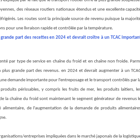
 s'explique par le fait que le transport routier offre la plus grande souplesse
moyennes, des réseaux routiers nationaux étendus et une excellente capacit
réfrigérés. Les routes sont la principale source de revenu puisque la majorit
s pour une livraison rapide et contrôlée par la température.
 grande part des recettes
en 2024 et devrait croître à un TCAC importan
enté par type de service en chaîne du froid et en chaîne non froide. Parm
la plus grande part des revenus.
en 2024 et devrait augmenter à un TCA
 une demande importante pour l'entreposage et le transport contrôlés par l
uits périssables, y compris les fruits de mer, les produits laitiers, le
s de la chaîne du froid sont maintenant le segment générateur de revenus l
ité alimentaire, de l'augmentation de la demande de produits alimentaire
gne.
rganisations/entreprises impliquées dans le marché japonais de la logistiqu