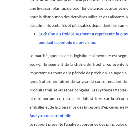
un TCAC important pendant la période de prévision
. Cela
une livraison plus rapide pour les distances courtes et 
pour la distribution des dernières milles et des aliments 
des aliments emballés et périssables dépendent des camion
La chaîne du froid
Le segment a représenté la plus
pendant la période de prévision
.
Le marché japonais de la logistique alimentaire est segm
ceux-ci, le segment de la chaîne du froid a représenté 
important au cours de la période de prévision. Le Japon a
température en raison de sa grande consommation de prod
produits frais et les repas congelés. Les systèmes fiable
plus important en raison des lois strictes sur la sécur
emballés et de la croissance des livraisons d'épiceries en li
Analyse concurrentielle :
Le rapport présente l'analyse appropriée des principales o