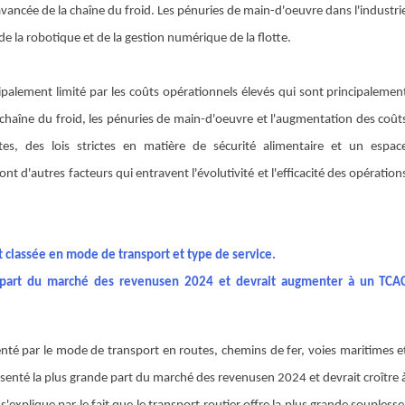
vancée de la chaîne du froid. Les pénuries de main-d'oeuvre dans l'industri
 de la robotique et de la gestion numérique de la flotte.
ipalement limité par les coûts opérationnels élevés qui sont principalemen
a chaîne du froid, les pénuries de main-d'oeuvre et l'augmentation des coût
tes, des lois strictes en matière de sécurité alimentaire et un espac
t d'autres facteurs qui entravent l'évolutivité et l'efficacité des opération
t classée en mode de transport et type de service.
 part du marché des revenus
en 2024 et devrait augmenter à un TCA
enté par le mode de transport en routes, chemins de fer, voies maritimes e
senté la plus grande part du marché des revenus
en 2024 et devrait croître 