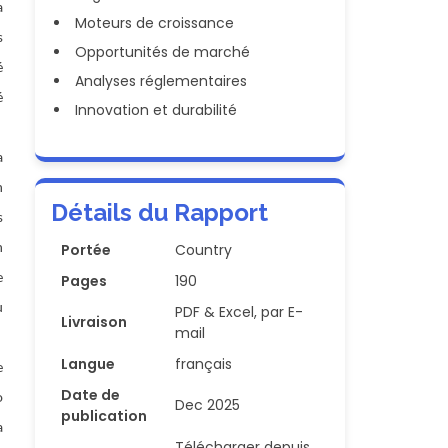
a
Moteurs de croissance
s
Opportunités de marché
é
Analyses réglementaires
é
Innovation et durabilité
a
n
Détails du Rapport
s
Portée
Country
n
e
Pages
190
u
PDF & Excel, par E-
Livraison
mail
Langue
français
e
Date de
o
Dec 2025
publication
a
Télécharger depuis